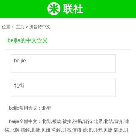
位置：
主页
>
拼音转中文
beijie的中文含义
beijie
北街
beijie常用含义：
北街
beijie全部中文：
北街,被劫,被接,被揭,背街,北界,北结,背介,碑
碣,北解,焙解,北捷,贝姐,萆解,贝杰,倍洁,蓓洁,贝街,贝捷,倍捷,贝