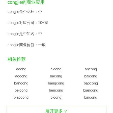
congjie的商业应用
congjie是否商标：
否
congjie对应公司：
10+家
congjie是否知名：
否
congjie商业价值：
一般
相关推荐
acong
aicong
ancong
aocong
bacong
baicong
bancong
bangcong
baocong
beicong
bencong
biancong
biaocong
bicong
bincong
bingcong
bocong
bucong
展开更多 ∨
caicong
cancong
caocong