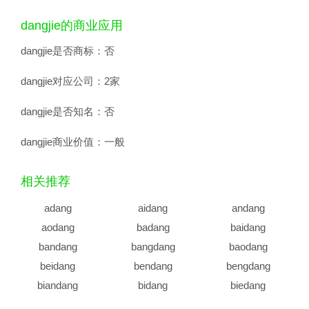
dangjie的商业应用
dangjie是否商标：
否
dangjie对应公司：
2家
dangjie是否知名：
否
dangjie商业价值：
一般
相关推荐
adang
aidang
andang
aodang
badang
baidang
bandang
bangdang
baodang
beidang
bendang
bengdang
biandang
bidang
biedang
bingdang
bodang
budang