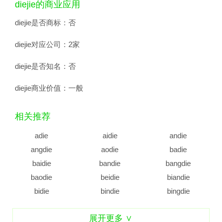
diejie的商业应用
diejie是否商标：
否
diejie对应公司：
2家
diejie是否知名：
否
diejie商业价值：
一般
相关推荐
adie
aidie
andie
angdie
aodie
badie
baidie
bandie
bangdie
baodie
beidie
biandie
bidie
bindie
bingdie
bodie
budie
caidie
展开更多 ∨
candie
cangdie
caodie