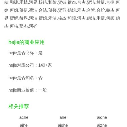
桔,和捷,禾桔,河界,核结,和阶,贺街,贺杰,合杰,贺洁,赫捷,合捷,何
婕,何姐,贺捷,荷洁,合洁,贺接,贺节,鹤姐,禾杰,合皆,合蚧,赫杰,何
界,贺解,赫界,河洁,贺姐,禾洁,核杰,和颉,河杰,鹤洁,禾捷,何颉,鹤
杰,何桔,壑杰,河岕
hejie的商业应用
hejie是否商标：
是
hejie对应公司：
140+家
hejie是否知名：
否
hejie商业价值：
一般
相关推荐
ache
ahe
aiche
aihe
aishe
aizhe