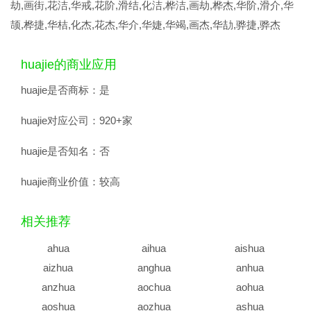
劫,画街,花洁,华戒,花阶,滑结,化洁,桦洁,画劫,桦杰,华阶,滑介,华
颉,桦捷,华桔,化杰,花杰,华介,华婕,华竭,画杰,华劼,骅捷,骅杰
huajie的商业应用
huajie是否商标：
是
huajie对应公司：
920+家
huajie是否知名：
否
huajie商业价值：
较高
相关推荐
ahua
aihua
aishua
aizhua
anghua
anhua
anzhua
aochua
aohua
aoshua
aozhua
ashua