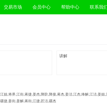
交易市场
会员中心
帮助中心
联系我
讲解
,江姐,将界,江街,蒋捷,姜杰,降阶,降接,蒋杰,姜洁,江杰,绛解,江洁,姜姐,
,疆捷,姜街,姜解,蒋街,江捷,匠洁,疆杰