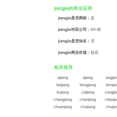
jiangjie的商业应用
jiangjie是否商标：
是
jiangjie对应公司：
60+家
jiangjie是否知名：
否
jiangjie商业价值：
较高
相关推荐
aijiang
ajiang
angjia
beijiang
bengjiang
benjia
bujiang
caijiang
cangji
changjiang
chanjiang
chaoji
chuanjiang
chuijiang
chujia
daijiang
dajiang
dangji