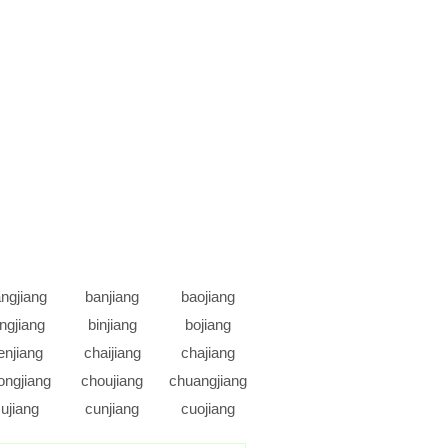
ngjiang
banjiang
baojiang
ingjiang
binjiang
bojiang
enjiang
chaijiang
chajiang
ongjiang
choujiang
chuangjiang
ujiang
cunjiang
cuojiang
ianjiang
diaojiang
diejiang