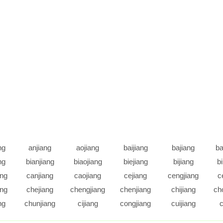
ng
anjiang
aojiang
baijiang
bajiang
ba
ng
bianjiang
biaojiang
biejiang
bijiang
b
ang
canjiang
caojiang
cejiang
cengjiang
c
ang
chejiang
chengjiang
chenjiang
chijiang
ch
ng
chunjiang
cijiang
congjiang
cuijiang
c
ang
danjiang
daojiang
dejiang
dengjiang
d