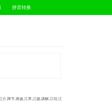
们
拼音转换
江介,降节,蒋婕,江界,江婕,講解,江结,江