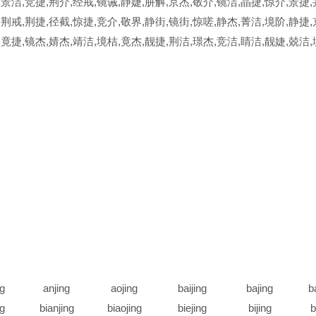
,景洁,竞捷,荆介,经戒,镜诫,静婕,肼解,京杰,敬介,镜洁,晶捷,惊介,景捷,
,荆戒,荆捷,径截,惊捷,竞介,敬界,静街,镜街,惊嗟,静杰,菁洁,境阶,静捷,
,竟捷,镜杰,婧杰,靖洁,境桔,竟杰,靓捷,荆洁,璟杰,竞洁,睛洁,靓婕,兢洁,
ng
anjing
aojing
baijing
bajing
b
ng
bianjing
biaojing
biejing
bijing
b