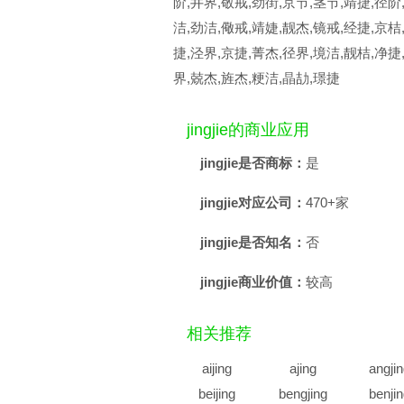
阶,井界,敬戒,劲街,京节,茎节,靖捷,径阶
洁,劲洁,儆戒,靖婕,靓杰,镜戒,经捷,京桔
捷,泾界,京捷,菁杰,径界,境洁,靓桔,净捷
界,兢杰,旌杰,粳洁,晶劼,璟捷
jingjie的商业应用
jingjie是否商标：
是
jingjie对应公司：
470+家
jingjie是否知名：
否
jingjie商业价值：
较高
相关推荐
aijing
ajing
angji
beijing
bengjing
benji