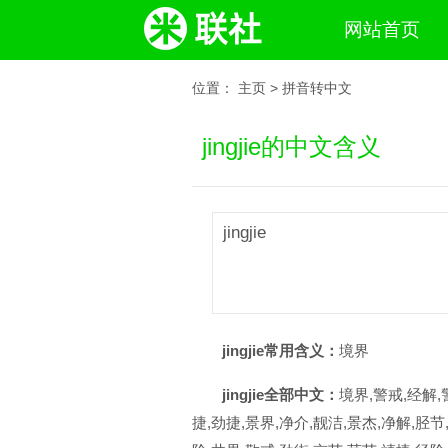
网站首页
位置：
主页
>
拼音转中文
jingjie的中文含义
jingjie
jingjie常用含义：
境界
jingjie全部中文：
境界,警戒,经解,
捷,劲捷,景界,净介,靓洁,景杰,净解,胫节