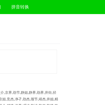
们
拼音转换
京介,京界,劲节,静姐,静界,劲界,井街,径
京姐,竞杰,净孑,劲杰,颈节,靖杰,井姐,精