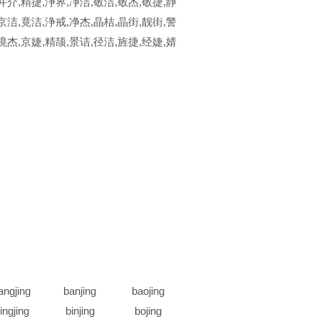
井介,精捷,浄界,凈洁,敬洁,敬杰,敬捷,静
京洁,竟洁,浄戒,净杰,晶桔,晶街,靓街,警
境杰,京婕,精颉,景诘,径洁,旌捷,经婕,婧
angjing
banjing
baojing
ingjing
binjing
bojing