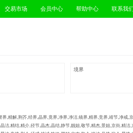
交易市场
会员中心
帮助中心
联系我
境界
警界,精解,荆芥,经界,晶界,竟界,净界,净洁,镜界,精界,竞界,靖节,净戒,
,晶洁,精结,精介,径节,晶杰,晶结,静节,靓姐,敬节,精杰,景姐,京街,精洁,