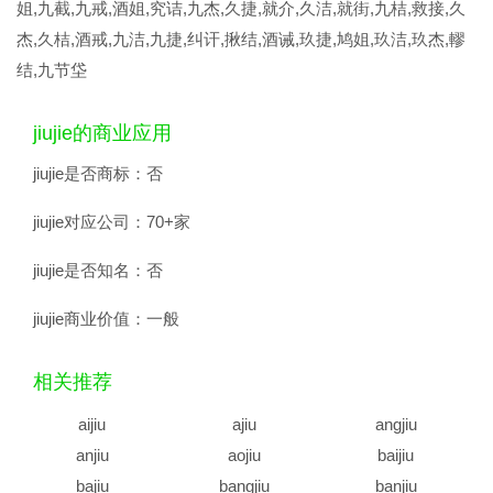
姐,九截,九戒,酒姐,究诘,九杰,久捷,就介,久洁,就街,九桔,救接,久
杰,久桔,酒戒,九洁,九捷,纠讦,揪结,酒诫,玖捷,鸠姐,玖洁,玖杰,轇
结,九节垈
jiujie的商业应用
jiujie是否商标：
否
jiujie对应公司：
70+家
jiujie是否知名：
否
jiujie商业价值：
一般
相关推荐
aijiu
ajiu
angjiu
anjiu
aojiu
baijiu
bajiu
bangjiu
banjiu