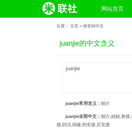
网站首页
位置：
主页
>
拼音转中文
juanjie的中文含义
juanjie
juanjie常用含义：
狷介
juanjie全部中文：
狷介,娟姐,卷接,
捷,鹃洁,绢婕,驹安捷,莒安捷