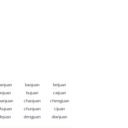
anjuan
baojuan
beijuan
bojuan
bujuan
caijuan
hanjuan
chaojuan
chengjuan
hujuan
chunjuan
cijuan
dejuan
dengjuan
dianjuan
dujuan
duojuan
ejuan