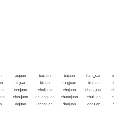
n
aojuan
baijuan
bajuan
bangjuan
b
an
biejuan
bijuan
bingjuan
binjuan
an
cenjuan
chaijuan
chajuan
changjuan
c
uan
choujuan
chuangjuan
chuanjuan
chuijuan
c
an
dajuan
dangjuan
danjuan
daojuan
an
dongjuan
doujuan
duanjuan
duijuan