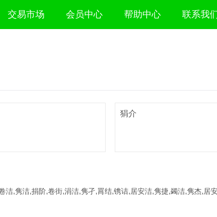
交易市场
会员中心
帮助中心
联系我
狷介
卷洁,隽洁,捐阶,卷街,涓洁,隽孑,罥结,镌诘,居安洁,隽捷,蠲洁,隽杰,居安