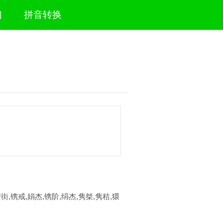
们
拼音转换
街,镌戒,娟杰,镌阶,绢杰,隽桀,隽秸,獧