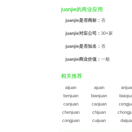
juanjie的商业应用
juanjie是否商标：
否
juanjie对应公司：
30+家
juanjie是否知名：
否
juanjie商业价值：
一般
相关推荐
aijuan
ajuan
anjua
benjuan
bianjuan
biaoju
canjuan
caojuan
cengju
chenjuan
chijuan
chongj
congjuan
cuijuan
daiju
diaojuan
dijuan
dingju