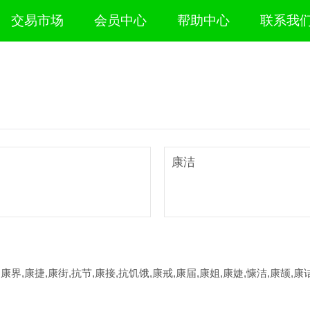
交易市场
会员中心
帮助中心
联系我
康洁
,康界,康捷,康街,抗节,康接,抗饥饿,康戒,康届,康姐,康婕,慷洁,康颉,康