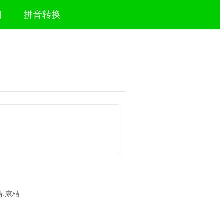
们
拼音转换
诘,康桔