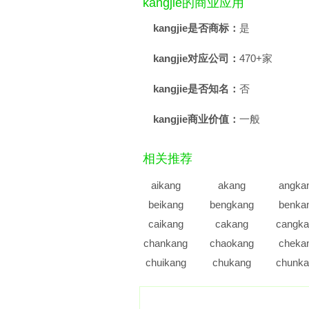
kangjie的商业应用
kangjie是否商标：
是
kangjie对应公司：
470+家
kangjie是否知名：
否
kangjie商业价值：
一般
相关推荐
aikang
akang
angka
beikang
bengkang
benka
caikang
cakang
cangka
chankang
chaokang
cheka
chuikang
chukang
chunka
dakang
dangkang
danka
dingkang
dongkang
douka