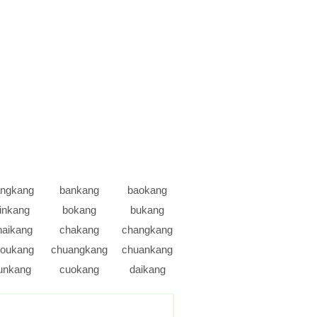
ngkang
bankang
baokang
inkang
bokang
bukang
haikang
chakang
changkang
oukang
chuangkang
chuankang
unkang
cuokang
daikang
iaokang
diekang
dikang
uokang
ekang
enkang