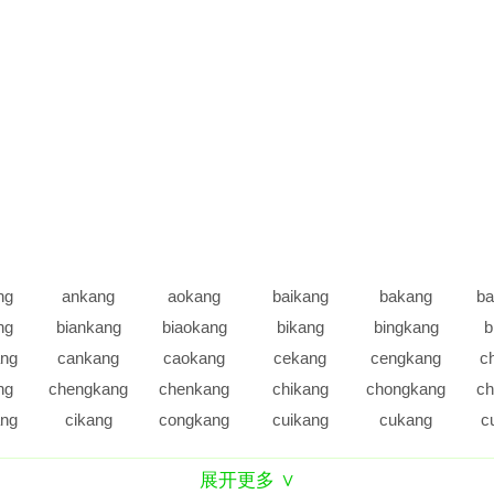
ng
ankang
aokang
baikang
bakang
ba
ng
biankang
biaokang
bikang
bingkang
b
ng
cankang
caokang
cekang
cengkang
c
ng
chengkang
chenkang
chikang
chongkang
ch
ng
cikang
congkang
cuikang
cukang
c
ng
daokang
dekang
dengkang
diankang
d
展开更多 ∨
ng
duankang
duikang
dukang
dunkang
d