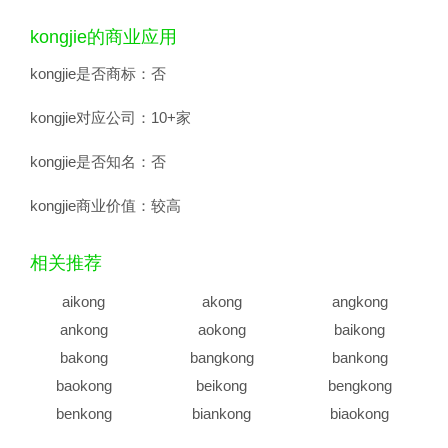
kongjie的商业应用
kongjie是否商标：
否
kongjie对应公司：
10+家
kongjie是否知名：
否
kongjie商业价值：
较高
相关推荐
aikong
akong
angkong
ankong
aokong
baikong
bakong
bangkong
bankong
baokong
beikong
bengkong
benkong
biankong
biaokong
bikong
bingkong
bokong