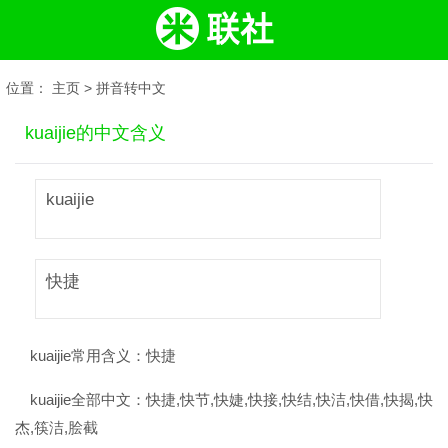
位置：
主页
>
拼音转中文
kuaijie的中文含义
kuaijie
快捷
kuaijie常用含义：
快捷
kuaijie全部中文：
快捷,快节,快婕,快接,快结,快洁,快借,快揭,快
杰,筷洁,脍截