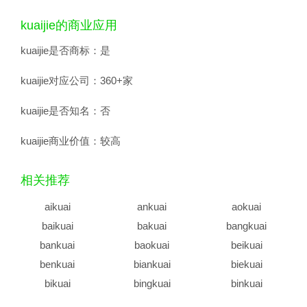
kuaijie的商业应用
kuaijie是否商标：
是
kuaijie对应公司：
360+家
kuaijie是否知名：
否
kuaijie商业价值：
较高
相关推荐
aikuai
ankuai
aokuai
baikuai
bakuai
bangkuai
bankuai
baokuai
beikuai
benkuai
biankuai
biekuai
bikuai
bingkuai
binkuai
bokuai
bukuai
caikuai