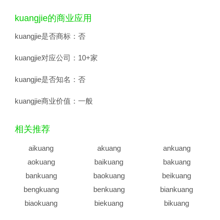
kuangjie的商业应用
kuangjie是否商标：
否
kuangjie对应公司：
10+家
kuangjie是否知名：
否
kuangjie商业价值：
一般
相关推荐
aikuang
akuang
ankuang
aokuang
baikuang
bakuang
bankuang
baokuang
beikuang
bengkuang
benkuang
biankuang
biaokuang
biekuang
bikuang
bingkuang
binkuang
bokuang