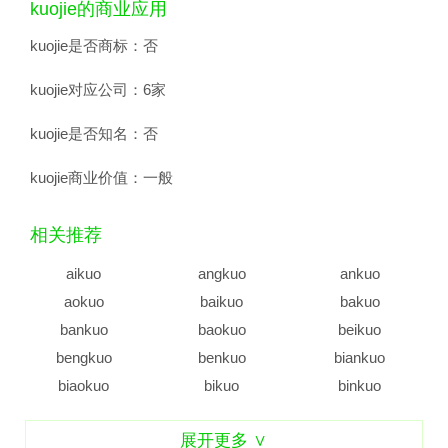
kuojie的商业应用
kuojie是否商标：
否
kuojie对应公司：
6家
kuojie是否知名：
否
kuojie商业价值：
一般
相关推荐
aikuo
angkuo
ankuo
aokuo
baikuo
bakuo
bankuo
baokuo
beikuo
bengkuo
benkuo
biankuo
biaokuo
bikuo
binkuo
bokuo
bukuo
caikuo
展开更多 ∨
cankuo
cenkuo
chakuo