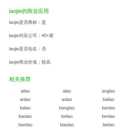
laojie的商业应用
laojie是否商标：
是
laojie对应公司：
40+家
laojie是否知名：
否
laojie商业价值：
较高
相关推荐
ailao
alao
anglao
anlao
aolao
bailao
balao
banglao
banlao
baolao
beilao
benlao
bianlao
biaolao
bielao
bilao
binglao
binlao