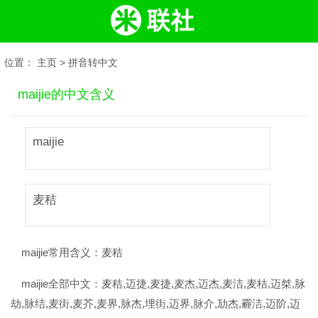
位置：
主页
>
拼音转中文
maijie的中文含义
maijie
麦秸
maijie常用含义：
麦秸
maijie全部中文：
麦秸,迈捷,麦捷,麦杰,迈杰,麦洁,麦桔,迈桀,脉
劫,脉结,麦街,麦芥,麦界,脉杰,埋街,迈界,脉介,劢杰,霾洁,迈阶,迈