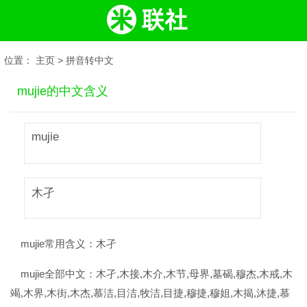
位置：
主页
>
拼音转中文
mujie的中文含义
mujie
木孑
mujie常用含义：
木孑
mujie全部中文：
木孑,木接,木介,木节,母界,墓碣,穆杰,木戒,木
竭,木界,木街,木杰,慕洁,目洁,牧洁,目捷,穆捷,穆姐,木揭,沐捷,慕