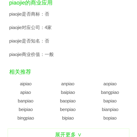
piaojie的商业应用
piaojie是否商标：
否
piaojie对应公司：
4家
piaojie是否知名：
否
piaojie商业价值：
一般
相关推荐
aipiao
anpiao
aopiao
apiao
baipiao
bangpiao
banpiao
baopiao
bapiao
beipiao
benpiao
bianpiao
bingpiao
bipiao
bopiao
bupiao
caipiao
canpiao
展开更多 ∨
caopiao
chaipiao
changpiao