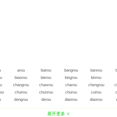
u
arou
bairou
bangrou
banrou
ou
biaorou
bierou
bingrou
binrou
ou
changrou
chaorou
charou
chengrou
c
ou
chuirou
chunrou
churou
cuirou
u
dengrou
derou
dianrou
diaorou
ou
duirou
dunrou
duorou
durou
展开更多 ∨
u
feirou
fengrou
fenrou
furou
g