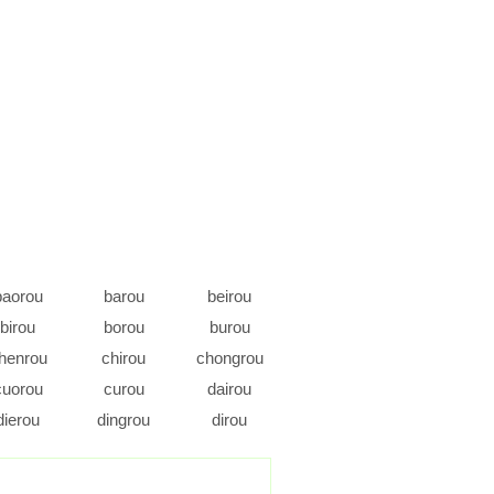
baorou
barou
beirou
birou
borou
burou
henrou
chirou
chongrou
cuorou
curou
dairou
dierou
dingrou
dirou
enrou
erou
errou
angrou
ganrou
gaorou