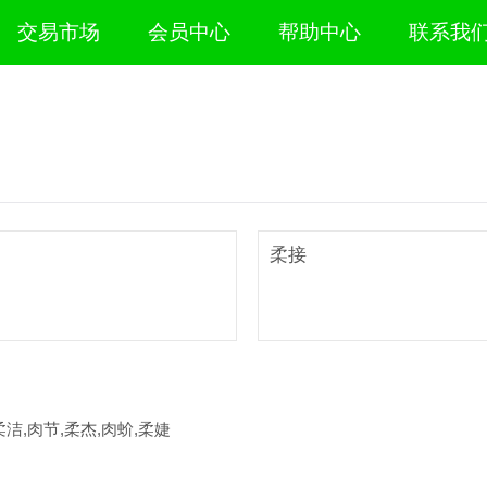
交易市场
会员中心
帮助中心
联系我
柔接
柔洁,肉节,柔杰,肉蚧,柔婕