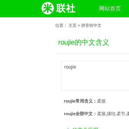
网站首页
位置：
主页
>
拼音转中文
roujie的中文含义
roujie
roujie常用含义：
柔接
roujie全部中文：
柔接,揉结,柔节,