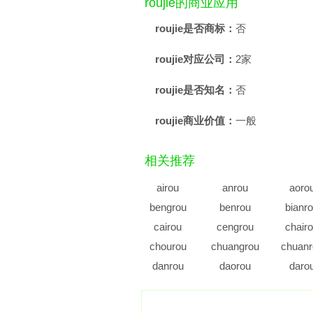
roujie的商业应用
roujie是否商标：
否
roujie对应公司：
2家
roujie是否知名：
否
roujie商业价值：
一般
相关推荐
airou
anrou
aoro
bengrou
benrou
bianr
cairou
cengrou
chair
chourou
chuangrou
chuanr
danrou
daorou
daro
dongrou
dourou
duanr
fangrou
fanrou
faro