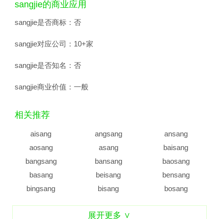
sangjie的商业应用
sangjie是否商标：
否
sangjie对应公司：
10+家
sangjie是否知名：
否
sangjie商业价值：
一般
相关推荐
aisang
angsang
ansang
aosang
asang
baisang
bangsang
bansang
baosang
basang
beisang
bensang
bingsang
bisang
bosang
busang
caisang
cangsang
展开更多 ∨
cansang
casang
censang