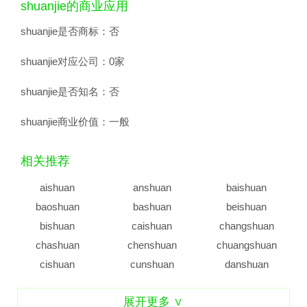
shuanjie的商业应用
shuanjie是否商标：
否
shuanjie对应公司：
0家
shuanjie是否知名：
否
shuanjie商业价值：
一般
相关推荐
aishuan
anshuan
baishuan
baoshuan
bashuan
beishuan
bishuan
caishuan
changshuan
chashuan
chenshuan
chuangshuan
cishuan
cunshuan
danshuan
dashuan
dingshuan
dishuan
展开更多 ∨
dongshuan
duanshuan
dushuan