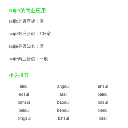
suijie的商业应用
suijie是否商标：
否
suijie对应公司：
10+家
suijie是否知名：
否
suijie商业价值：
一般
相关推荐
aisui
angsui
ansui
aosui
asui
baisui
bansui
baosui
basui
beisui
bensui
biesui
bingsui
binsui
bisui
bosui
busui
caisui