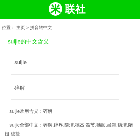
位置：
主页
>
拼音转中文
suijie的中文含义
suijie
碎解
suijie常用含义：
碎解
suijie全部中文：
碎解,碎界,随洁,穗杰,髓节,穗颉,虽桀,穗洁,隋
姐,穗捷