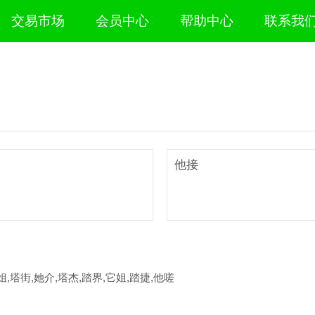
交易市场
会员中心
帮助中心
联系我
他接
姐,塔街,她介,塔杰,踏界,它姐,踏捷,他嗟