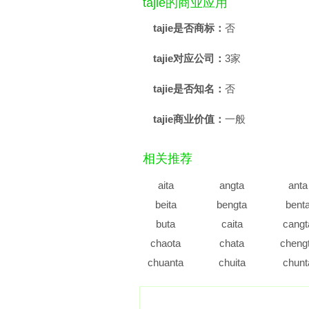
tajie的商业应用
tajie是否商标：
否
tajie对应公司：
3家
tajie是否知名：
否
tajie商业价值：
一般
相关推荐
aita
angta
anta
beita
bengta
bent
buta
caita
cangt
chaota
chata
cheng
chuanta
chuita
chunt
dangta
danta
daot
dita
dongta
dout