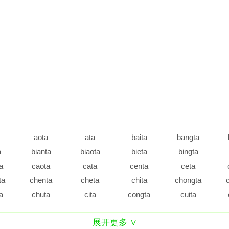
aota
ata
baita
bangta
a
bianta
biaota
bieta
bingta
a
caota
cata
centa
ceta
ta
chenta
cheta
chita
chongta
a
chuta
cita
congta
cuita
a
data
dengta
deta
dianta
展开更多 ∨
a
duanta
duita
dunta
duota