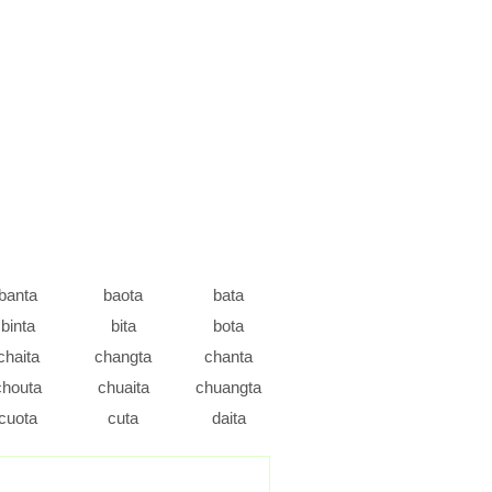
banta
baota
bata
binta
bita
bota
chaita
changta
chanta
chouta
chuaita
chuangta
cuota
cuta
daita
diaota
dieta
dingta
duta
enta
erta