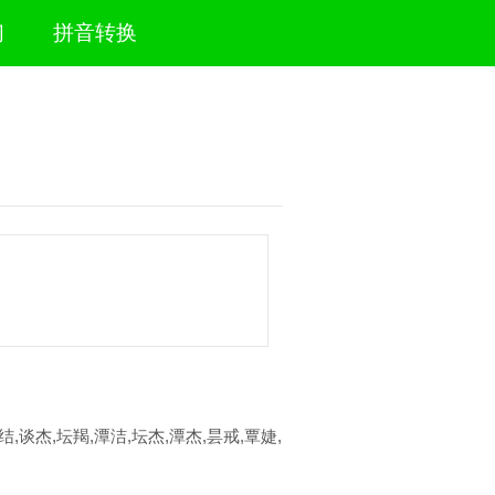
们
拼音转换
结,谈杰,坛羯,潭洁,坛杰,潭杰,昙戒,覃婕,