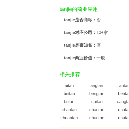
tanjie的商业应用
tanjie是否商标：
否
tanjie对应公司：
10+家
tanjie是否知名：
否
tanjie商业价值：
一般
相关推荐
aitan
angtan
anta
beitan
bengtan
benta
butan
caitan
cangt
chantan
chaotan
chata
chuantan
chuntan
chuta
dantan
daotan
data