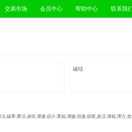
交易市场
会员中心
帮助中心
联系我
碳结
谭洁,碳界,覃洁,谈街,谭捷,叹介,覃姐,谭婕,坦捷,叹嗟,炭洁,谭姐,潭介,贪