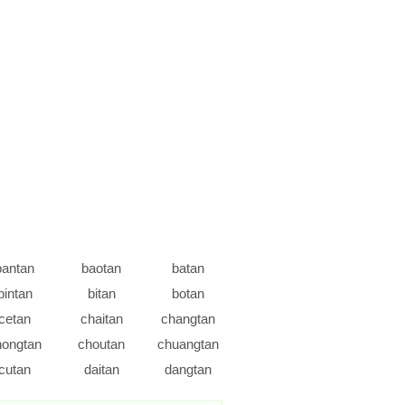
bantan
baotan
batan
bintan
bitan
botan
cetan
chaitan
changtan
hongtan
choutan
chuangtan
cutan
daitan
dangtan
dietan
dingtan
ditan