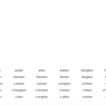
n
aotan
atan
baitan
bangtan
n
biantan
biaotan
bietan
bingtan
an
cantan
caotan
cengtan
centan
n
chengtan
chentan
chetan
chitan
c
n
citan
congtan
cuitan
cuntan
n
dengtan
detan
diantan
diaotan