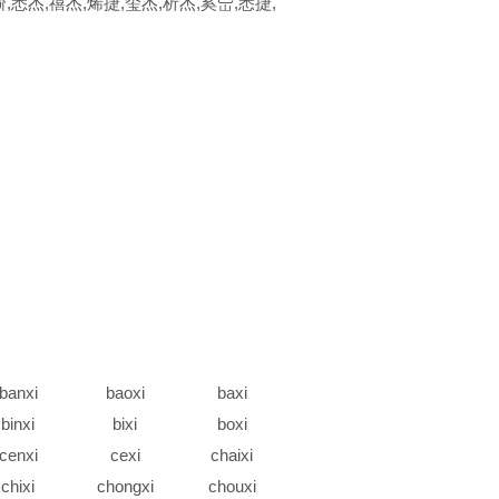
,悉杰,禧杰,烯捷,玺杰,析杰,奚岊,悉捷,
banxi
baoxi
baxi
binxi
bixi
boxi
cenxi
cexi
chaixi
chixi
chongxi
chouxi