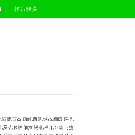
们
拼音转换
,西捷,西杰,西解,西姐,锡杰,細節,喜捷,
,奚洁,膝解,细杰,锡颉,稀介,细劫,习捷,