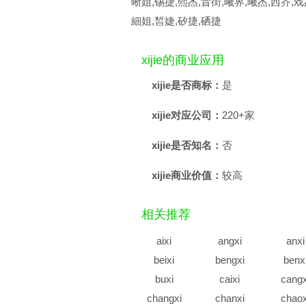
晰姐,锡捷,熙杰,昔街,曦界,曦杰,西岕,戏
細姐,皙婕,矽捷,硒捷
xijie的商业应用
xijie是否商标：
是
xijie对应公司：
220+家
xijie是否知名：
否
xijie商业价值：
较高
相关推荐
aixi
angxi
anxi
beixi
bengxi
benx
buxi
caixi
cangx
changxi
chanxi
chaox