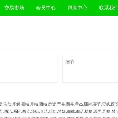
交易市场
会员中心
帮助中心
联系我
细节
捷,洗劫,系解,喜结,系结,西结,悉皆,覀界,西界,希杰,熙街,喜节,玺戒,西阶
节,西洁,系阶,西节,溪街,喜洁,嘻姐,希婕,细截,细洁,禧捷,溪界,熙捷,希节