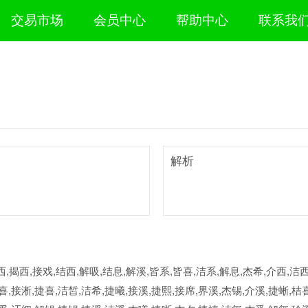
交易市场
会员中心
帮助中心
联系我
解析
西,揭西,接戏,结西,解吸,结息,解溪,皆系,皆喜,洁系,解息,杰希,介西,洁西
喜,接淅,捷喜,洁皙,洁希,捷曦,接溪,捷熙,接席,界溪,杰锡,介溪,捷蜥,桔喜