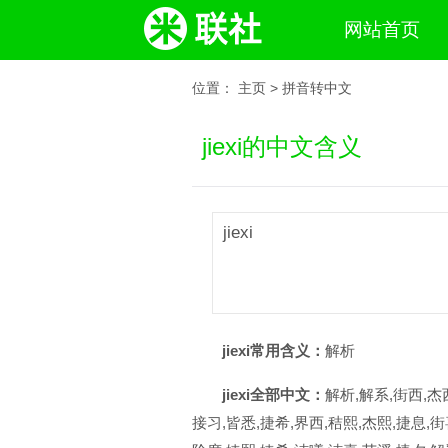
网站首页
位置：
主页
>
拼音转中文
jiexi的中文含义
jiexi
jiexi常用含义：
解析
jiexi全部中文：
解析,解系,街西,杰
接习,皆悉,捷希,界西,秸熙,杰熙,捷息,街