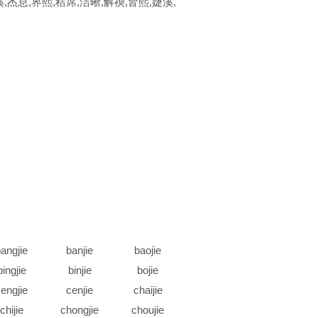
,杰息,界熙,秸席,洁晰,解禊,皆熙,婕溪,
angjie
banjie
baojie
bingjie
binjie
bojie
engjie
cenjie
chaijie
chijie
chongjie
choujie