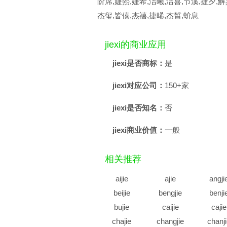
阶席,婕熙,婕希,洁曦,洁喜,节溪,捷夕,解
杰玺,皆僖,杰禧,捷晞,杰皙,蚧息
jiexi的商业应用
jiexi是否商标：
是
jiexi对应公司：
150+家
jiexi是否知名：
否
jiexi商业价值：
一般
相关推荐
aijie
ajie
angji
beijie
bengjie
benji
bujie
caijie
cajie
chajie
changjie
chanj