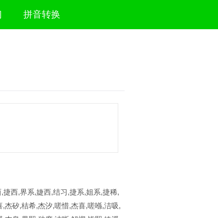
们
拼音转换
,捷西,界系,婕西,结习,捷系,姐系,捷稀,
,杰矽,桔希,杰汐,嗟惜,杰喜,嗟喺,洁吸,