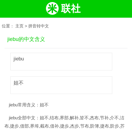
位置：
主页
>
拼音转中文
jiebu的中文含义
jiebu
姐不
jiebu常用含义：
姐不
jiebu全部中文：
姐不,结布,界部,解补,皆不,杰布,节补,介不,洁
布,捷步,借部,界埠,截布,借补,捷歩,杰步,节布,阶簿,捷布,阶步,芥