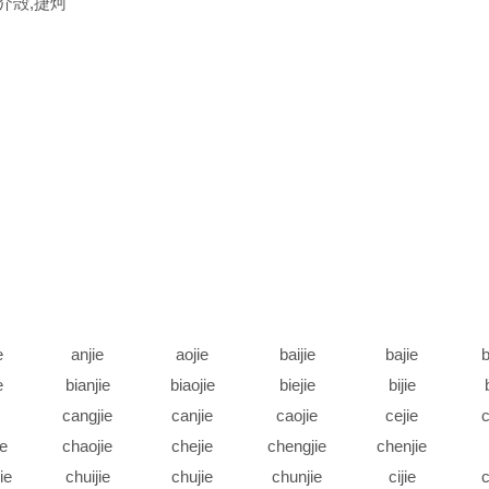
,介殻,捷炣
e
anjie
aojie
baijie
bajie
b
e
bianjie
biaojie
biejie
bijie
cangjie
canjie
caojie
cejie
c
ie
chaojie
chejie
chengjie
chenjie
ie
chuijie
chujie
chunjie
cijie
c