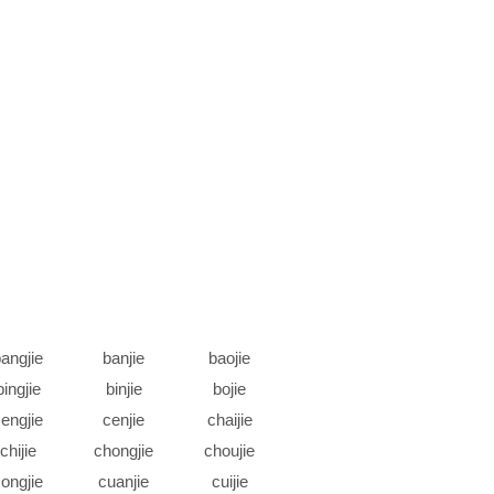
angjie
banjie
baojie
bingjie
binjie
bojie
engjie
cenjie
chaijie
chijie
chongjie
choujie
ongjie
cuanjie
cuijie