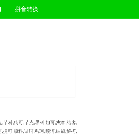
们
拼音转换
,节科,街可,节克,界科,姐可,杰客,结客,
,捷可,颉科,诘珂,秸珂,颉轲,结颏,解柯,