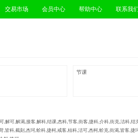
交易市场
会员中心
帮助中心
联系我
节课
可,解可,解渴,接客,解科,结课,杰科,节客,街客,捷科,介科,街克,洁科,结克
苛,皆科,截刻,杰珂,蚧科,捷柯,戒客,桔科,洁可,杰柯,蚧克,街渴,皆客,捷珂