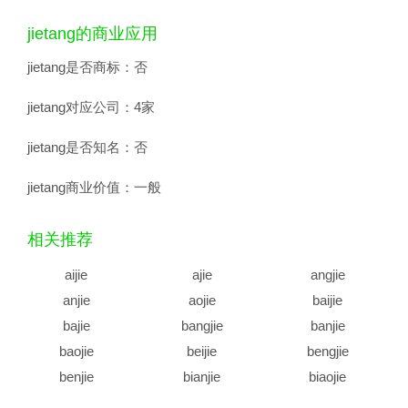
jietang的商业应用
jietang是否商标：
否
jietang对应公司：
4家
jietang是否知名：
否
jietang商业价值：
一般
相关推荐
aijie
ajie
angjie
anjie
aojie
baijie
bajie
bangjie
banjie
baojie
beijie
bengjie
benjie
bianjie
biaojie
biejie
bijie
bingjie