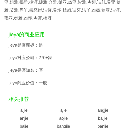
亚,姐雅,揭雅,捷涯,睫雅,介雅,桀亚,杰亚,皆雅,杰娅,诘轧,界亚,婕
雅,节雅,界丫,极恶崖,洁娅,界垭,桔蚜,诘牙,洁丫,杰衙,婕亚,洁涯,
羯亚,桀雅,杰垭,杰涯,椄呀
jieya的商业应用
jieya是否商标：
是
jieya对应公司：
270+家
jieya是否知名：
否
jieya商业价值：
一般
相关推荐
aijie
ajie
angjie
anjie
aojie
baijie
bajie
bangjie
banjie