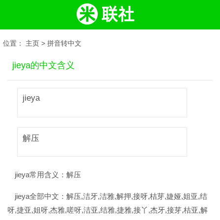
位置：
主页
>
拼音转中文
jieya的中文含义
jieya
解压
jieya常用含义：
解压
jieya全部中文：
解压,洁牙,洁雅,解押,接呀,桔芽,婕娅,姐亚,结
呀,捷亚,姐呀,杰雅,嗟呀,洁亚,结雅,捷雅,接丫,杰牙,接芽,桔亚,解