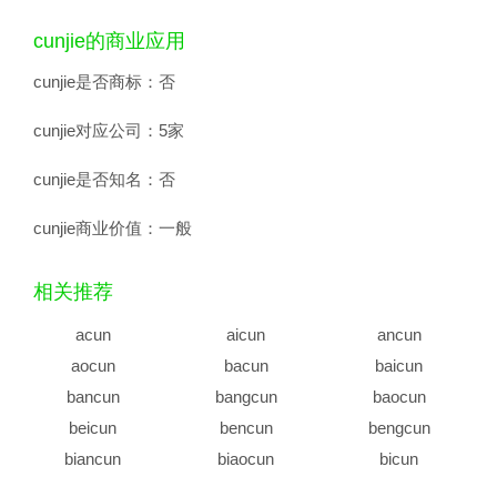
cunjie的商业应用
cunjie是否商标：
否
cunjie对应公司：
5家
cunjie是否知名：
否
cunjie商业价值：
一般
相关推荐
acun
aicun
ancun
aocun
bacun
baicun
bancun
bangcun
baocun
beicun
bencun
bengcun
biancun
biaocun
bicun
biecun
bincun
bingcun