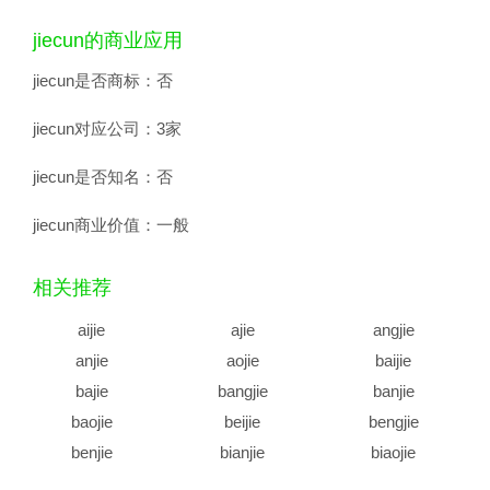
jiecun的商业应用
jiecun是否商标：
否
jiecun对应公司：
3家
jiecun是否知名：
否
jiecun商业价值：
一般
相关推荐
aijie
ajie
angjie
anjie
aojie
baijie
bajie
bangjie
banjie
baojie
beijie
bengjie
benjie
bianjie
biaojie
biejie
bijie
bingjie