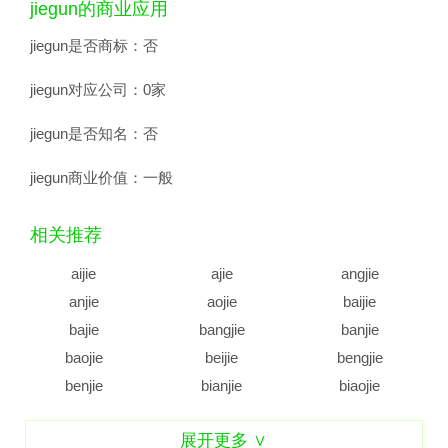
jiegun的商业应用
jiegun是否商标：
否
jiegun对应公司：
0家
jiegun是否知名：
否
jiegun商业价值：
一般
相关推荐
aijie
ajie
angjie
anjie
aojie
baijie
bajie
bangjie
banjie
baojie
beijie
bengjie
benjie
bianjie
biaojie
biejie
bijie
bingjie
展开更多 ∨
binjie
bojie
bujie