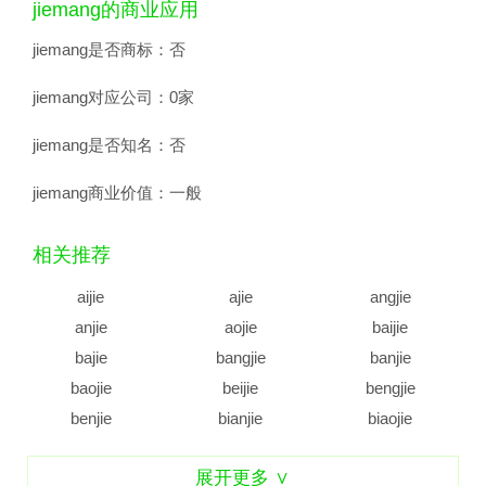
jiemang的商业应用
jiemang是否商标：
否
jiemang对应公司：
0家
jiemang是否知名：
否
jiemang商业价值：
一般
相关推荐
aijie
ajie
angjie
anjie
aojie
baijie
bajie
bangjie
banjie
baojie
beijie
bengjie
benjie
bianjie
biaojie
biejie
bijie
bingjie
展开更多 ∨
binjie
bojie
bujie