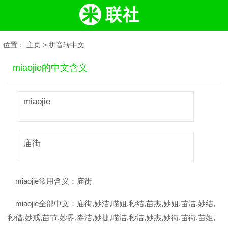
位置：
主页
>
拼音转中文
miaojie的中文含义
miaojie
庙街
miaojie常用含义：
庙街
miaojie全部中文：
庙街,妙洁,喵姐,秒结,苗杰,妙姐,苗洁,妙结,
秒借,妙戒,苗节,妙界,淼洁,妙捷,喵洁,秒洁,妙杰,妙街,苗街,苗姐,