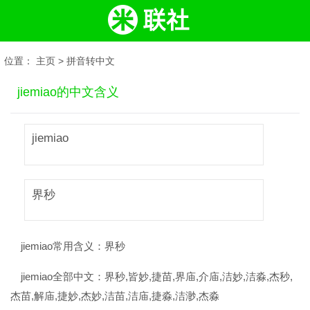
位置：
主页
>
拼音转中文
jiemiao的中文含义
jiemiao
界秒
jiemiao常用含义：
界秒
jiemiao全部中文：
界秒,皆妙,捷苗,界庙,介庙,洁妙,洁淼,杰秒,
杰苗,解庙,捷妙,杰妙,洁苗,洁庙,捷淼,洁渺,杰淼