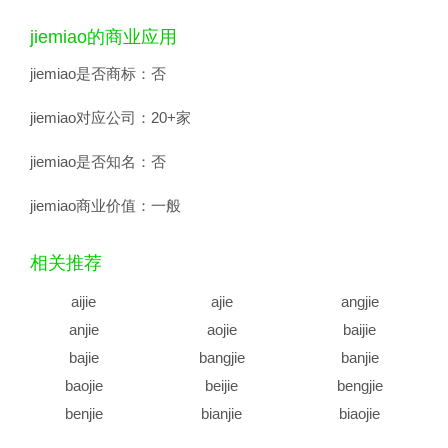
jiemiao的商业应用
jiemiao是否商标：
否
jiemiao对应公司：
20+家
jiemiao是否知名：
否
jiemiao商业价值：
一般
相关推荐
aijie
ajie
angjie
anjie
aojie
baijie
bajie
bangjie
banjie
baojie
beijie
bengjie
benjie
bianjie
biaojie
biejie
bijie
bingjie