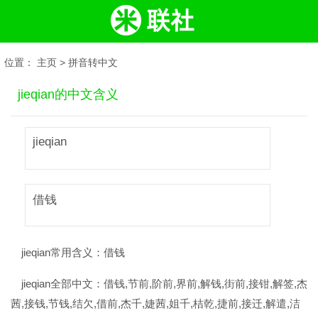
位置：
主页
>
拼音转中文
jieqian的中文含义
jieqian
借钱
jieqian常用含义：
借钱
jieqian全部中文：
借钱,节前,阶前,界前,解钱,街前,接钳,解签,杰
茜,接钱,节钱,结欠,借前,杰千,婕茜,姐千,桔乾,捷前,接迁,解遣,洁