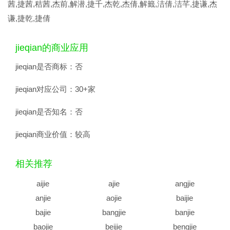
茜,捷茜,秸茜,杰前,解潜,捷千,杰乾,杰倩,解籤,洁倩,洁芊,捷谦,杰
谦,捷乾,捷倩
jieqian的商业应用
jieqian是否商标：
否
jieqian对应公司：
30+家
jieqian是否知名：
否
jieqian商业价值：
较高
相关推荐
aijie
ajie
angjie
anjie
aojie
baijie
bajie
bangjie
banjie
baojie
beijie
bengjie