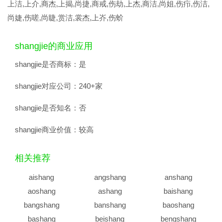
上洁,上介,商杰,上揭,尚捷,商戒,伤劫,上杰,商洁,尚姐,伤疖,伤洁,
尚婕,伤嗟,尚睫,赏洁,裳杰,上岕,伤蚧
shangjie的商业应用
shangjie是否商标：
是
shangjie对应公司：
240+家
shangjie是否知名：
否
shangjie商业价值：
较高
相关推荐
aishang
angshang
anshang
aoshang
ashang
baishang
bangshang
banshang
baoshang
bashang
beishang
bengshang