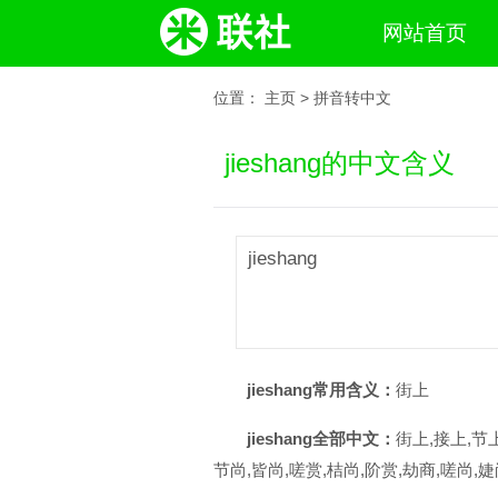
网站首页
位置：
主页
>
拼音转中文
jieshang的中文含义
jieshang
jieshang常用含义：
街上
jieshang全部中文：
街上,接上,节上
节尚,皆尚,嗟赏,桔尚,阶赏,劫商,嗟尚,婕