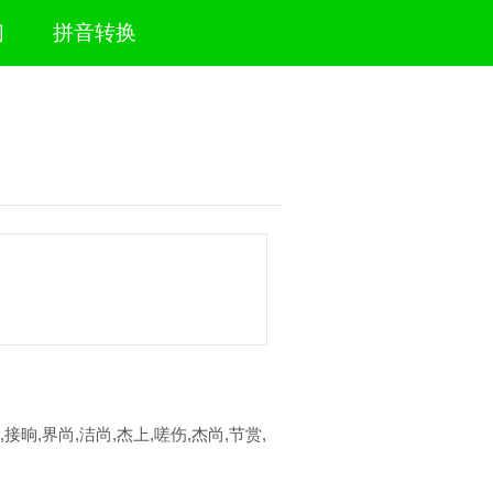
们
拼音转换
,接晌,界尚,洁尚,杰上,嗟伤,杰尚,节赏,