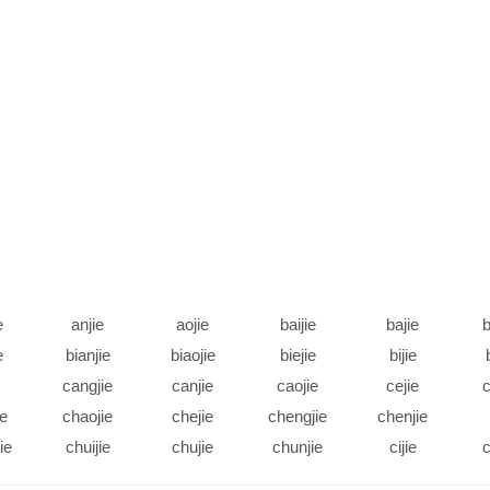
e
anjie
aojie
baijie
bajie
b
e
bianjie
biaojie
biejie
bijie
cangjie
canjie
caojie
cejie
c
ie
chaojie
chejie
chengjie
chenjie
ie
chuijie
chujie
chunjie
cijie
c
e
daijie
dajie
dangjie
danjie