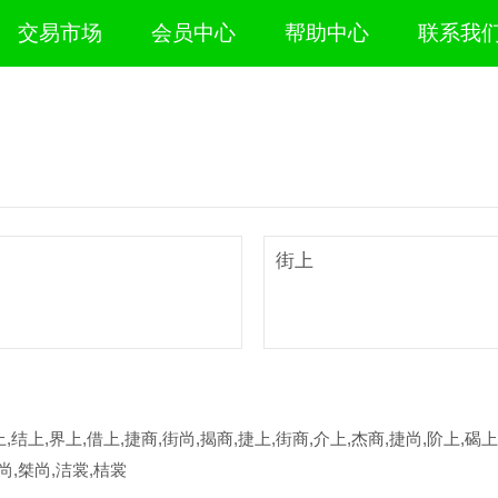
交易市场
会员中心
帮助中心
联系我
街上
,结上,界上,借上,捷商,街尚,揭商,捷上,街商,介上,杰商,捷尚,阶上,碣上
尚,桀尚,洁裳,桔裳