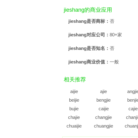
jieshang的商业应用
jieshang是否商标：
否
jieshang对应公司：
80+家
jieshang是否知名：
否
jieshang商业价值：
一般
相关推荐
aijie
ajie
angji
beijie
bengjie
benji
bujie
caijie
cajie
chajie
changjie
chanj
chuaijie
chuangjie
chuanj
cujie
cunjie
cuoji