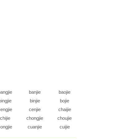
angjie
banjie
baojie
bingjie
binjie
bojie
engjie
cenjie
chaijie
chijie
chongjie
choujie
ongjie
cuanjie
cuijie
daojie
dejie
dengjie