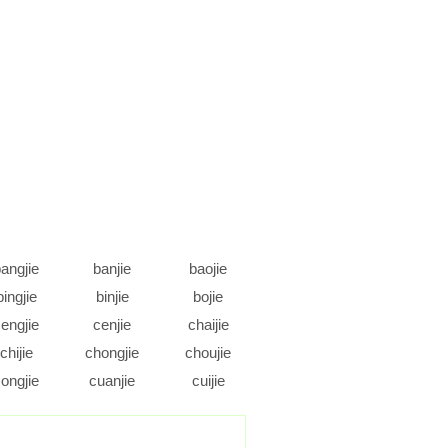
angjie
banjie
baojie
bingjie
binjie
bojie
engjie
cenjie
chaijie
chijie
chongjie
choujie
ongjie
cuanjie
cuijie
daojie
dejie
dengjie
ongjie
doujie
duanjie