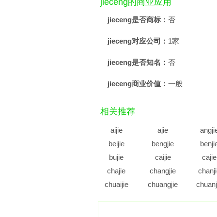
jieceng的商业应用
jieceng是否商标：
否
jieceng对应公司：
1家
jieceng是否知名：
否
jieceng商业价值：
一般
相关推荐
aijie
ajie
angji
beijie
bengjie
benji
bujie
caijie
cajie
chajie
changjie
chanj
chuaijie
chuangjie
chuanj
cujie
cunjie
cuoji
diajie
dianjie
diaoji