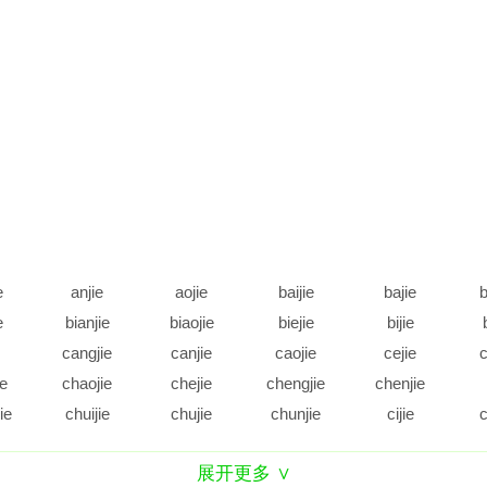
e
anjie
aojie
baijie
bajie
b
e
bianjie
biaojie
biejie
bijie
cangjie
canjie
caojie
cejie
c
ie
chaojie
chejie
chengjie
chenjie
ie
chuijie
chujie
chunjie
cijie
c
e
daijie
dajie
dangjie
danjie
展开更多 ∨
e
diejie
dijie
dingjie
diujie
d