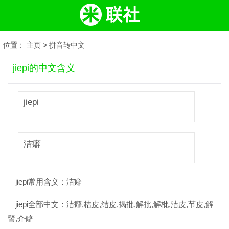
位置：
主页
>
拼音转中文
jiepi的中文含义
jiepi
洁癖
jiepi常用含义：
洁癖
jiepi全部中文：
洁癖,桔皮,结皮,揭批,解批,解枇,洁皮,节皮,解
譬,介僻