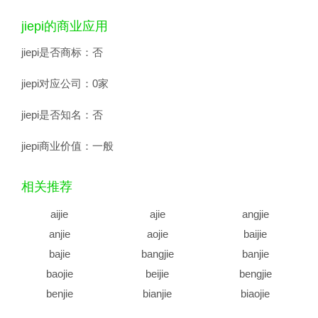
jiepi的商业应用
jiepi是否商标：
否
jiepi对应公司：
0家
jiepi是否知名：
否
jiepi商业价值：
一般
相关推荐
aijie
ajie
angjie
anjie
aojie
baijie
bajie
bangjie
banjie
baojie
beijie
bengjie
benjie
bianjie
biaojie
biejie
bijie
bingjie