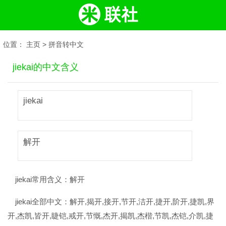
位置：
主页
>
拼音转中文
jiekai的中文含义
jiekai
解开
jiekai常用含义：
解开
jiekai全部中文：
解开,揭开,接开,节开,洁开,捷开,阶开,捷凯,界
开,杰凯,皆开,睫铠,戒开,节慨,杰开,揭凯,杰楷,节凯,杰铠,介凯,捷