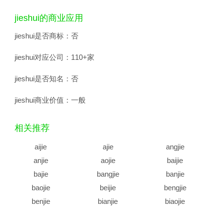
jieshui的商业应用
jieshui是否商标：
否
jieshui对应公司：
110+家
jieshui是否知名：
否
jieshui商业价值：
一般
相关推荐
aijie
ajie
angjie
anjie
aojie
baijie
bajie
bangjie
banjie
baojie
beijie
bengjie
benjie
bianjie
biaojie
biejie
bijie
bingjie