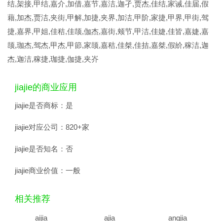
结,架接,甲结,嘉介,加借,嘉节,嘉洁,迦孑,贾杰,佳结,家诫,佳届,假
藉,加杰,贾洁,夹街,甲解,加捷,夹界,加洁,甲阶,家捷,甲界,甲街,驾
捷,嘉界,甲姐,佳秸,佳颉,伽杰,嘉街,颊节,甲洁,佳婕,佳皆,嘉婕,嘉
颉,珈杰,驾杰,甲杰,甲節,家颉,嘉秸,佳桀,佳拮,嘉桀,假紒,稼洁,迦
杰,迦洁,稼捷,珈捷,伽捷,夹岕
jiajie的商业应用
jiajie是否商标：
是
jiajie对应公司：
820+家
jiajie是否知名：
否
jiajie商业价值：
一般
相关推荐
aijia
ajia
angjia