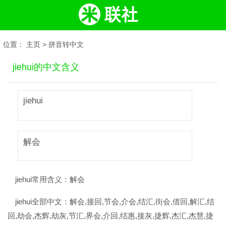
位置：
主页
>
拼音转中文
jiehui的中文含义
jiehui
解会
jiehui常用含义：
解会
jiehui全部中文：
解会,接回,节会,介会,结汇,街会,借回,解汇,结
回,劫会,杰辉,劫灰,节汇,界会,介回,结惠,接灰,捷辉,杰汇,杰慧,捷