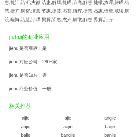
惠,捷汇,洁汇,杰徽,洁惠,解辉,捷晖,节麾,解慧,捷徽,杰晖,解晖,结
慧,捷卉,解秽,洁蕙,节惠,捷荟,杰荟,洁辉,捷慧,杰惠,借麾,戒诲,解
浍,嗟悔,洁慧,洁晖,揭辉,皆惠,杰卉,解徽,解恚,界辉,洁卉
jiehui的商业应用
jiehui是否商标：
是
jiehui对应公司：
280+家
jiehui是否知名：
否
jiehui商业价值：
一般
相关推荐
aijie
ajie
angjie
anjie
aojie
baijie
bajie
bangjie
banjie