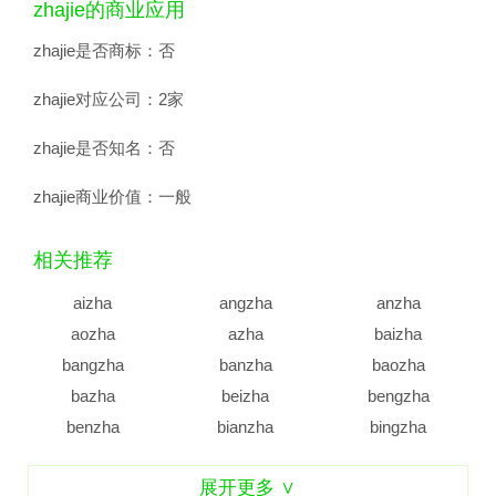
zhajie的商业应用
zhajie是否商标：
否
zhajie对应公司：
2家
zhajie是否知名：
否
zhajie商业价值：
一般
相关推荐
aizha
angzha
anzha
aozha
azha
baizha
bangzha
banzha
baozha
bazha
beizha
bengzha
benzha
bianzha
bingzha
binzha
bizha
bozha
展开更多 ∨
buzha
caizha
canzha