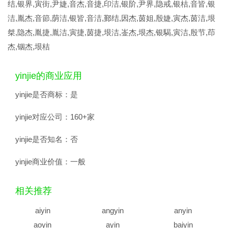
结,银界,寅街,尹婕,音杰,音捷,印洁,银阶,尹界,隐戒,银桔,音皆,银
洁,胤杰,音節,荫洁,银皆,音洁,鄞结,因杰,茵姐,殷婕,寅杰,茵洁,垠
桀,隐杰,胤捷,胤洁,寅捷,茵捷,垠洁,崟杰,垠杰,银騔,寅洁,殷节,茚
杰,铟杰,垠桔
yinjie的商业应用
yinjie是否商标：
是
yinjie对应公司：
160+家
yinjie是否知名：
否
yinjie商业价值：
一般
相关推荐
aiyin
angyin
anyin
aoyin
ayin
baiyin