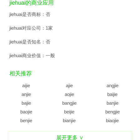
jiehuai的商业应用
jiehuai是否商标：
否
jiehuai对应公司：
1家
jiehuai是否知名：
否
jiehuai商业价值：
一般
相关推荐
aijie
ajie
angjie
anjie
aojie
baijie
bajie
bangjie
banjie
baojie
beijie
bengjie
benjie
bianjie
biaojie
biejie
bijie
bingjie
展开更多 ∨
binjie
bojie
bujie