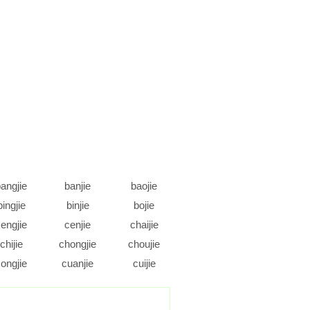
angjie
banjie
baojie
bingjie
binjie
bojie
engjie
cenjie
chaijie
chijie
chongjie
choujie
ongjie
cuanjie
cuijie
daojie
dejie
dengjie
ongjie
doujie
duanjie