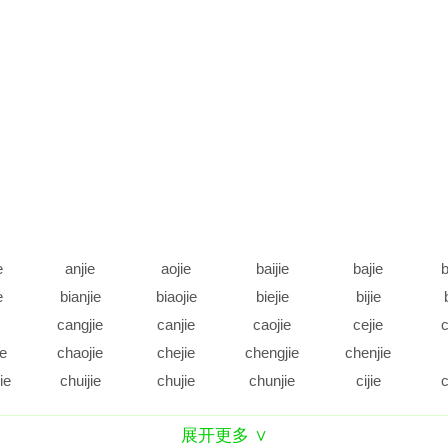
e
anjie
aojie
baijie
bajie
b
e
bianjie
biaojie
biejie
bijie
cangjie
canjie
caojie
cejie
c
ie
chaojie
chejie
chengjie
chenjie
ie
chuijie
chujie
chunjie
cijie
c
e
daijie
dajie
dangjie
danjie
展开更多 ∨
e
diejie
dijie
dingjie
diujie
d