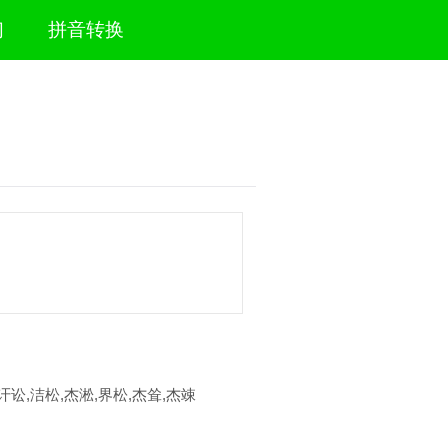
们
拼音转换
,讦讼,洁松,杰淞,界松,杰耸,杰竦