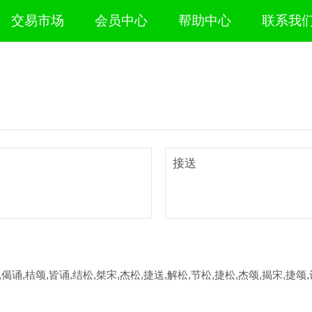
交易市场
会员中心
帮助中心
联系我
接送
,偈诵,桔颂,皆诵,结松,桀宋,杰松,捷送,解松,节松,捷松,杰颂,揭宋,捷颂