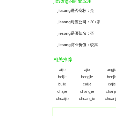
jiesong的商业应用
jiesong是否商标：
是
jiesong对应公司：
20+家
jiesong是否知名：
否
jiesong商业价值：
较高
相关推荐
aijie
ajie
angji
beijie
bengjie
benji
bujie
caijie
cajie
chajie
changjie
chanj
chuaijie
chuangjie
chuanj
cujie
cunjie
cuoji
diajie
dianjie
diaoji